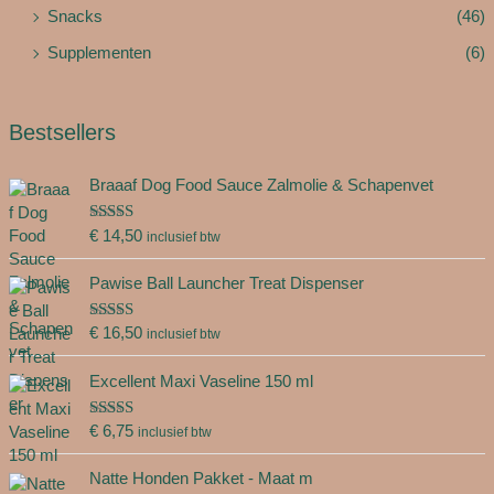
Snacks
(46)
Supplementen
(6)
Bestsellers
Braaaf Dog Food Sauce Zalmolie & Schapenvet
Gewaardeer
€
14,50
inclusief btw
d
5.00
uit 5
Pawise Ball Launcher Treat Dispenser
Gewaardeer
€
16,50
inclusief btw
d
5.00
uit 5
Excellent Maxi Vaseline 150 ml
Gewaardeer
€
6,75
inclusief btw
d
5.00
uit 5
Natte Honden Pakket - Maat m