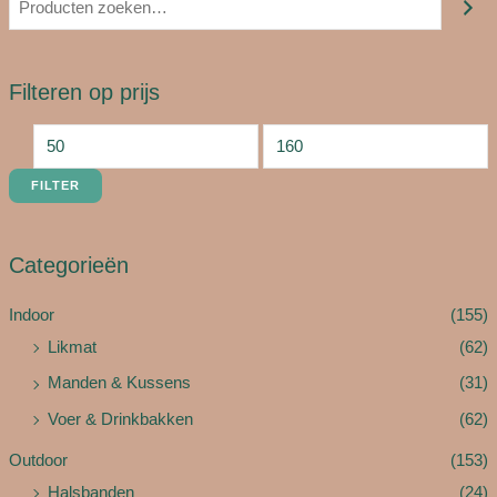
Filteren op prijs
FILTER
Categorieën
Indoor
(155)
Likmat
(62)
Manden & Kussens
(31)
Voer & Drinkbakken
(62)
Outdoor
(153)
Halsbanden
(24)