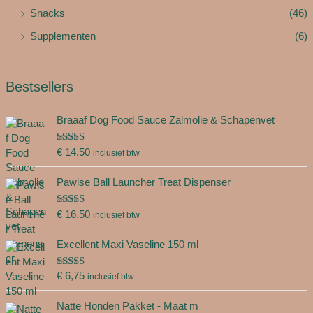
Snacks
(46)
Supplementen
(6)
Bestsellers
Braaaf Dog Food Sauce Zalmolie & Schapenvet
Gewaardeer
€
14,50
inclusief btw
d
5.00
uit 5
Pawise Ball Launcher Treat Dispenser
Gewaardeer
€
16,50
inclusief btw
d
5.00
uit 5
Excellent Maxi Vaseline 150 ml
Gewaardeer
€
6,75
inclusief btw
d
5.00
uit 5
Natte Honden Pakket - Maat m