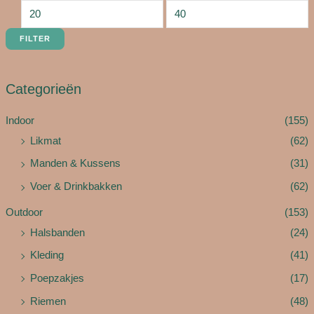
FILTER
Categorieën
Indoor
(155)
Likmat
(62)
Manden & Kussens
(31)
Voer & Drinkbakken
(62)
Outdoor
(153)
Halsbanden
(24)
Kleding
(41)
Poepzakjes
(17)
Riemen
(48)