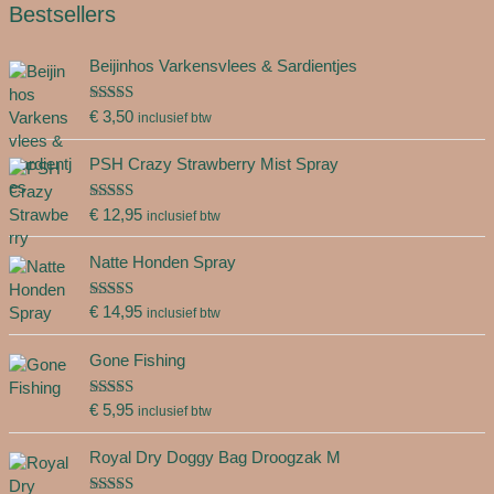
Bestsellers
Beijinhos Varkensvlees & Sardientjes
Gewaardeer
€
3,50
inclusief btw
d
5.00
uit 5
PSH Crazy Strawberry Mist Spray
Gewaardeer
€
12,95
inclusief btw
d
5.00
uit 5
Natte Honden Spray
Gewaardeer
€
14,95
inclusief btw
d
5.00
uit 5
Gone Fishing
Gewaardeer
€
5,95
inclusief btw
d
5.00
uit 5
Royal Dry Doggy Bag Droogzak M