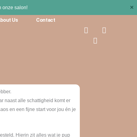
✕
 onze salon!
bout Us
Contact
F
T
I
a
i
n
c
k
s
e
t
t
b
o
a
o
k
g
o
r
k
a
m
ebber.
r naast alle schattigheid komt er
os en een fijne start voor jou én je
teld. Hierin zit alles wat je pup