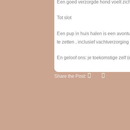
Een goed verzorgde hond voelt zich be
Tot slot
Een pup in huis halen is een avontuu
te zetten , inclusief vachtverzorgi
En geloof ons: je toekomstige zelf (
Share the Post: