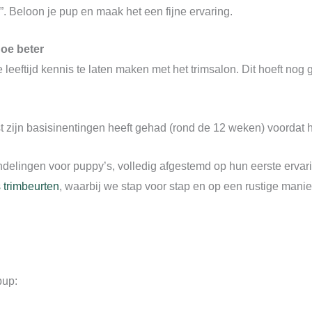
en”. Beloon je pup en maak het een fijne ervaring.
hoe beter
leeftijd kennis te laten maken met het trimsalon. Dit hoeft nog g
st zijn basisinentingen heeft gehad (rond de 12 weken) voordat h
andelingen voor puppy’s, volledig afgestemd op hun eerste erva
trimbeurten
, waarbij we stap voor stap en op een rustige mani
pup: