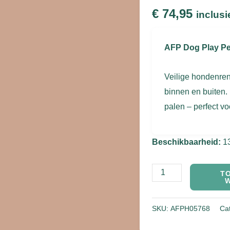
€
74,95
inclusi
AFP Dog Play Pe
Veilige hondenren
binnen en buiten.
palen – perfect vo
Beschikbaarheid:
1
T
SKU:
AFPH05768
Ca