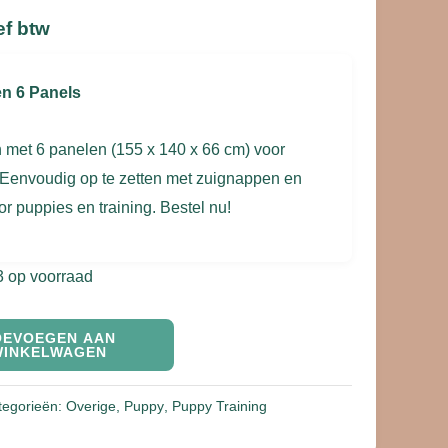
ef btw
n 6 Panels
 met 6 panelen (155 x 140 x 66 cm) voor
 Eenvoudig op te zetten met zuignappen en
or puppies en training. Bestel nu!
3 op voorraad
OEVOEGEN AAN
WINKELWAGEN
tegorieën:
Overige
,
Puppy
,
Puppy Training