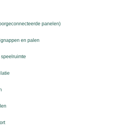
voorgeconnecteerde panelen)
uignappen en palen
 speelruimte
latie
n
len
ort