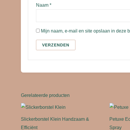
Naam
*
Mijn naam, e-mail en site opslaan in deze 
Gerelateerde producten
Slickerborstel Klein Handzaam &
Petuxe Ec
Efficiënt
Spray