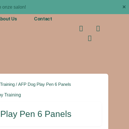
✕
 onze salon!
bout Us
Contact
F
T
I
a
i
n
c
k
s
e
t
t
b
o
a
o
k
g
o
r
k
a
m
Training
/ AFP Dog Play Pen 6 Panels
y Training
Play Pen 6 Panels