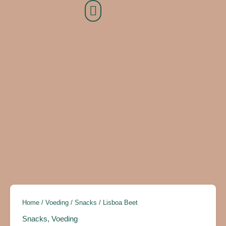
Ga
naar
de
inhoud
Lisboa
Beet
aantal
Home
/
Voeding
/
Snacks
/ Lisboa Beet
Snacks
,
Voeding