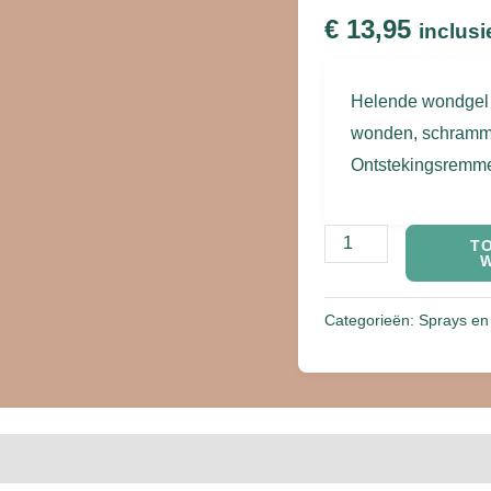
€
13,95
inclusi
Helende wondgel me
wonden, schrammen
Ontstekingsremmen
T
Categorieën:
Sprays e