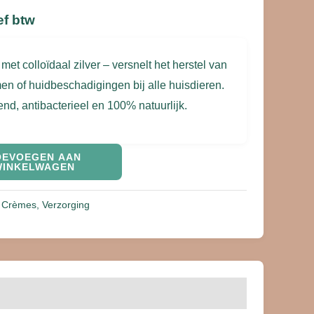
ef btw
t colloïdaal zilver – versnelt het herstel van
 of huidbeschadigingen bij alle huisdieren.
d, antibacterieel en 100% natuurlijk.
OEVOEGEN AAN
WINKELWAGEN
n Crèmes
,
Verzorging