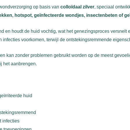
 wondverzorging op basis van
colloïdaal zilver
, speciaal ontwik
kken, hotspot, geïnfecteerde wondjes, insectenbeten of geï
en houdt de huid vochtig, wat het genezingsproces versnelt en
en infecties voorkomen, terwijl de ontstekingsremmende eigensc
n en kan zonder problemen gebruikt worden op de meest gevoel
bij het aanbrengen.
geïrriteerde huid
ontstekingsremmend
infecties
ige toevoegingen