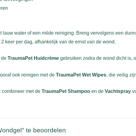
eren
 lauw water of een milde reiniging. Breng vervolgens een dun
t 2 keer per dag, afhankelijk van de ernst van de wond.
e de
TraumaPet Huidcrème
gebruiken zodra de wond dicht is, o
ooraf ook reinigen met de
TraumaPet Wet Wipes
, die veilig z
em: combineer met de
TraumaPet Shampoo
en de
Vachtspray
vo
ondgel” te beoordelen