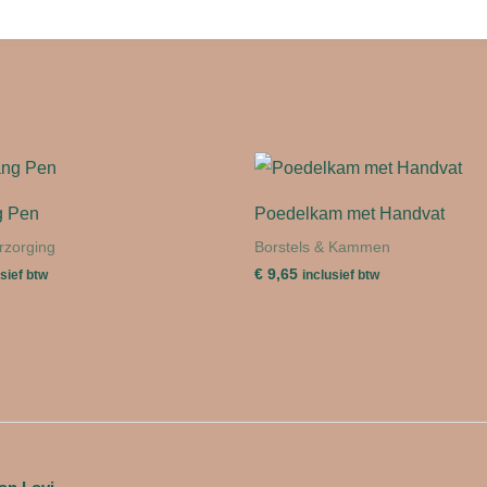
g Pen
Poedelkam met Handvat
rzorging
Borstels & Kammen
€
9,65
usief btw
inclusief btw