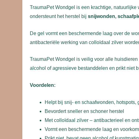
TraumaPet Wondgel is een krachtige, natuurlijke
ondersteunt het herstel bij
snijwonden, schaafple
De gel vormt een beschermende laag over de wond 
antibacteriële werking van colloïdaal zilver word
TraumaPet Wondgel is veilig voor alle huisdiere
alcohol of agressieve bestanddelen en prikt niet 
Voordelen:
Helpt bij snij- en schaafwonden, hotspots, 
Bevordert sneller en schoner herstel
Met colloïdaal zilver – antibacterieel en 
Vormt een beschermende laag en voorkomt 
Prikt niet, bevat geen alcohol of kunstmat