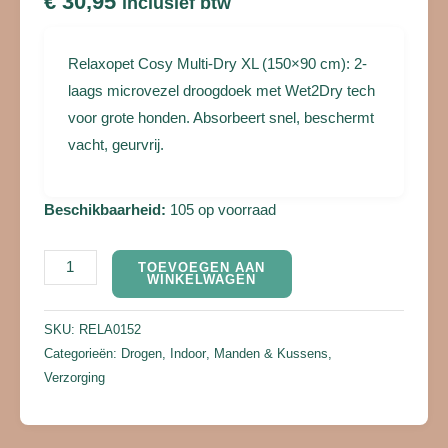
€
30,95
inclusief btw
Relaxopet Cosy Multi-Dry XL (150×90 cm): 2-
laags microvezel droogdoek met Wet2Dry tech
voor grote honden. Absorbeert snel, beschermt
vacht, geurvrij.
Beschikbaarheid:
105 op voorraad
TOEVOEGEN AAN
WINKELWAGEN
SKU:
RELA0152
Categorieën:
Drogen
,
Indoor
,
Manden & Kussens
,
Verzorging