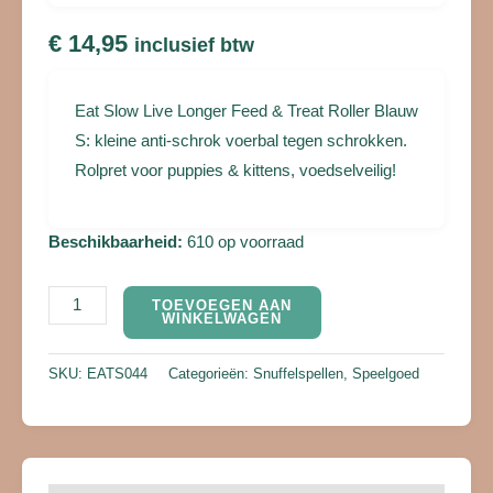
Feed & Treat Roller
Blauw S
€
14,95
inclusief btw
Eat Slow Live Longer Feed & Treat Roller Blauw
S: kleine anti-schrok voerbal tegen schrokken.
Rolpret voor puppies & kittens, voedselveilig!
Beschikbaarheid:
610 op voorraad
TOEVOEGEN AAN
WINKELWAGEN
SKU:
EATS044
Categorieën:
Snuffelspellen
,
Speelgoed