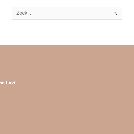
Zoek
naar:
on Lovi.