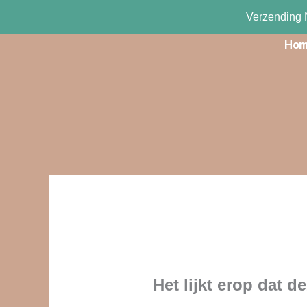
Ga
Verzending 
naar
Ho
de
inhoud
Het lijkt erop dat d