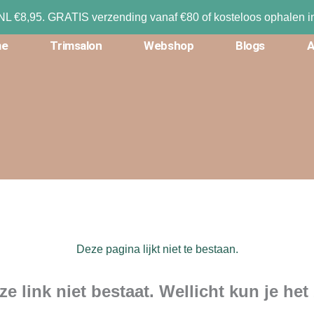
NL €8,95. GRATIS verzending vanaf €80 of kosteloos ophalen in
me
Trimsalon
Webshop
Blogs
A
Deze pagina lijkt niet te bestaan.
eze link niet bestaat. Wellicht kun je h