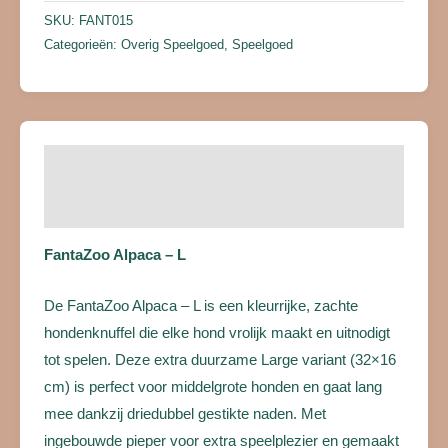
SKU:
FANT015
Categorieën:
Overig Speelgoed
,
Speelgoed
Beschrijving
Beoordelingen (0)
FantaZoo Alpaca – L
De FantaZoo Alpaca – L is een kleurrijke, zachte
hondenknuffel die elke hond vrolijk maakt en uitnodigt
tot spelen. Deze extra duurzame Large variant (32×16
cm) is perfect voor middelgrote honden en gaat lang
mee dankzij driedubbel gestikte naden. Met
ingebouwde pieper voor extra speelplezier en gemaakt