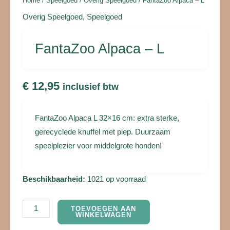
Home
/
Speelgoed
/
Overig Speelgoed
/ FantaZoo Alpaca – L
Overig Speelgoed
,
Speelgoed
FantaZoo Alpaca – L
€
12,95
inclusief btw
FantaZoo Alpaca L 32×16 cm: extra sterke,
gerecyclede knuffel met piep. Duurzaam
speelplezier voor middelgrote honden!
Beschikbaarheid:
1021 op voorraad
TOEVOEGEN AAN
WINKELWAGEN