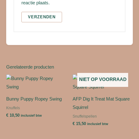
reactie plaats.
Gerelateerde producten
NIET OP VOORRAAD
Bunny Puppy Ropey Swing
AFP Dig It Treat Mat Square
Squirrel
Knuffels
€
10,50
inclusief btw
Snuffelspellen
€
15,50
inclusief btw