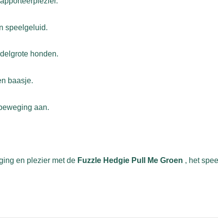
apporteerplezier.
n speelgeluid.
ddelgrote honden.
en baasje.
 beweging aan.
ging en plezier met de
Fuzzle Hedgie Pull Me Groen
, het spee