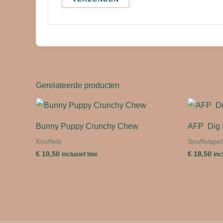
Gerelateerde producten
Bunny Puppy Crunchy Chew
AFP Dig I
Knuffels
Snuffelspel
€
10,50
€
18,50
inclusief btw
inc