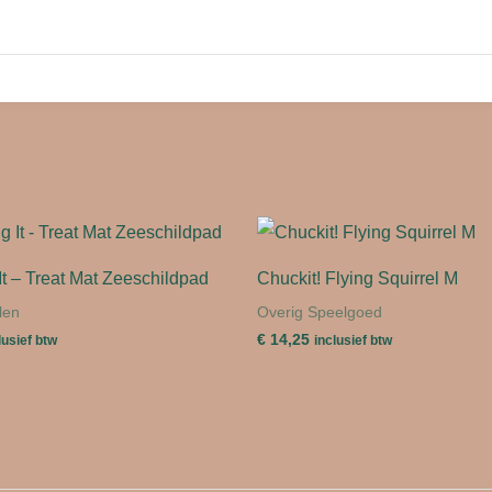
t – Treat Mat Zeeschildpad
Chuckit! Flying Squirrel M
len
Overig Speelgoed
€
14,25
lusief btw
inclusief btw