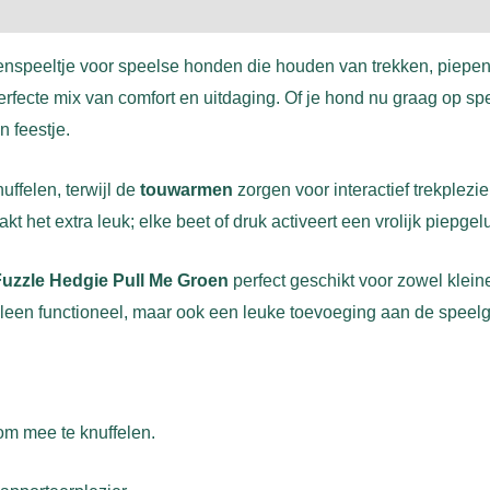
enspeeltje voor speelse honden die houden van trekken, piepen 
fecte mix van comfort en uitdaging. Of je hond nu graag op spe
 feestje.
nuffelen, terwijl de
touwarmen
zorgen voor interactief trekplez
kt het extra leuk; elke beet of druk activeert een vrolijk piepgel
Fuzzle Hedgie Pull Me Groen
perfect geschikt voor zowel klein
alleen functioneel, maar ook een leuke toevoeging aan de spee
om mee te knuffelen.