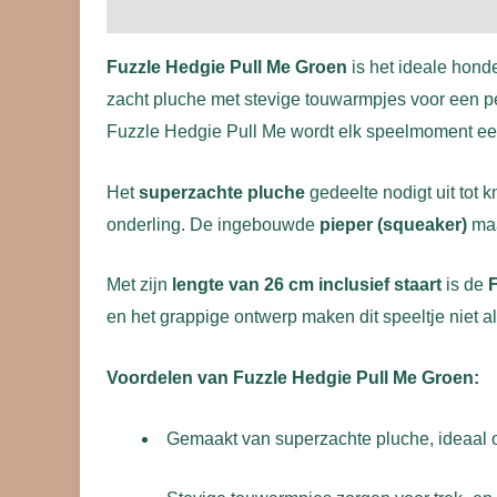
Beschrijving
Beoordelingen (0)
Fuzzle Hedgie Pull Me Groen
is het ideale hond
zacht pluche met stevige touwarmpjes voor een per
Fuzzle Hedgie Pull Me wordt elk speelmoment een
Het
superzachte pluche
gedeelte nodigt uit tot k
onderling. De ingebouwde
pieper (squeaker)
maa
Met zijn
lengte van 26 cm inclusief staart
is de
en het grappige ontwerp maken dit speeltje niet 
Voordelen van Fuzzle Hedgie Pull Me Groen:
Gemaakt van superzachte pluche, ideaal 