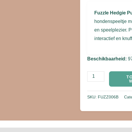
Fuzzle Hedgie P
hondenspeeltje me
en speelplezier. 
interactief en knu
Beschikbaarheid:
9
T
SKU:
FUZZ006B
Cat