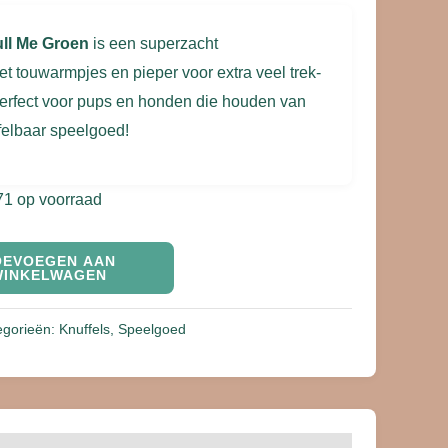
ull Me Groen
is een superzacht
t touwarmpjes en pieper voor extra veel trek-
Perfect voor pups en honden die houden van
ffelbaar speelgoed!
71 op voorraad
OEVOEGEN AAN
WINKELWAGEN
egorieën:
Knuffels
,
Speelgoed