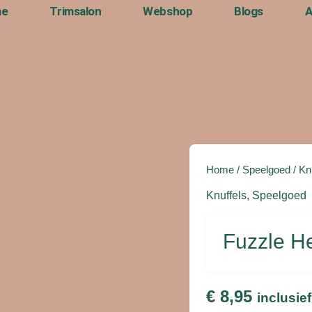
me
Trimsalon
Webshop
Blogs
A
Fuzzle
Home
/
Speelgoed
/
Kn
Hedgie
Pull
Knuffels
,
Speelgoed
Me
Groen
Fuzzle H
aantal
€
8,95
inclusie