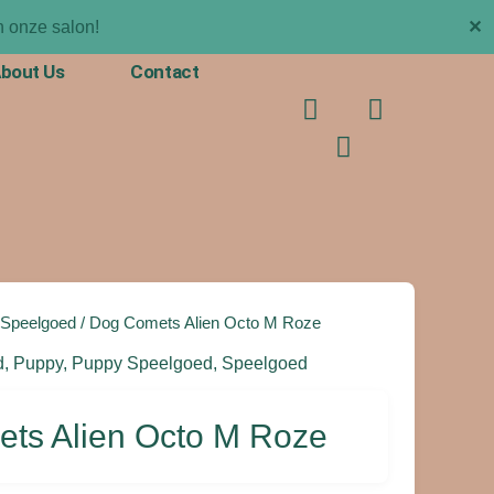
✕
 onze salon!
bout Us
Contact
F
T
I
a
i
n
c
k
s
e
t
t
b
o
a
o
k
g
o
r
k
a
m
Speelgoed
/ Dog Comets Alien Octo M Roze
d
,
Puppy
,
Puppy Speelgoed
,
Speelgoed
ts Alien Octo M Roze