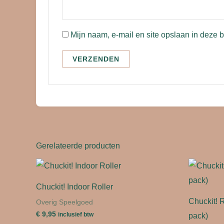
Mijn naam, e-mail en site opslaan in deze 
Gerelateerde producten
Chuckit! Indoor Roller
Chuckit! 
Overig Speelgoed
€
9,95
pack)
inclusief btw