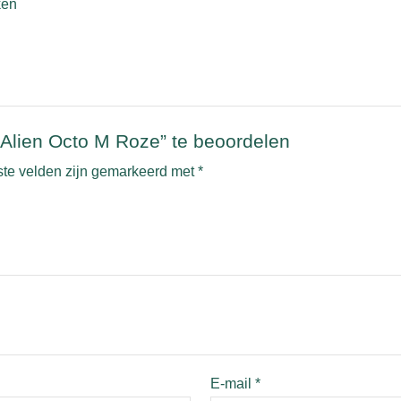
ken
lien Octo M Roze” te beoordelen
ste velden zijn gemarkeerd met
*
E-mail
*