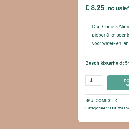
€
8,25
inclusie
Dog Comets Alien
pieper & knisper t
voor water- en la
Beschikbaarheid:
5
T
SKU:
COME018K
Categorieën:
Duurzaam