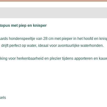
topus met piep en knisper
ds hondenspeeltje van 28 cm met pieper in het hoofd en knisper
rijft perfect op water, ideaal voor avontuurlijke waterhonden.
kking voor herkenbaarheid en plezier tijdens apporteren en kau
sels