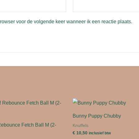
browser voor de volgende keer wanneer ik een reactie plaats.
Bunny Puppy Chubby
Rebounce Fetch Ball M (2-
Knuffels
€
10,50
inclusief btw