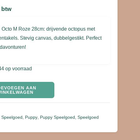
f btw
 Octo M Roze 28cm: drijvende octopus met
entakels. Stevig canvas, dubbelgestikt. Perfect
ndavonturen!
44 op voorraad
OEVOEGEN AAN
WINKELWAGEN
 Speelgoed
,
Puppy
,
Puppy Speelgoed
,
Speelgoed