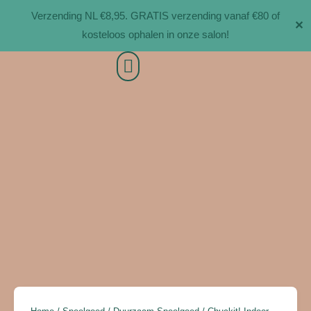
Ga
Verzending NL €8,95. GRATIS verzending vanaf €80 of
✕
naar
kosteloos ophalen in onze salon!
de
inhoud
Chuckit!
Indoor
Tumbler
aantal