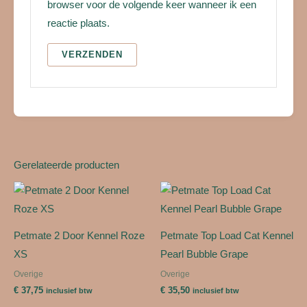
browser voor de volgende keer wanneer ik een
reactie plaats.
Gerelateerde producten
Petmate 2 Door Kennel Roze
Petmate Top Load Cat Kennel
XS
Pearl Bubble Grape
Overige
Overige
€
37,75
€
35,50
inclusief btw
inclusief btw