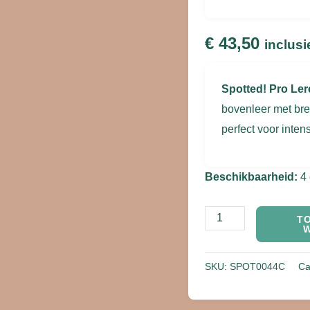
250
cm
€
43,50
inclusi
aantal
Spotted! Pro Ler
bovenleer met bre
perfect voor inten
Beschikbaarheid:
4
T
SKU:
SPOT0044C
Ca