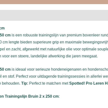
 cm
250 cm
is een robuuste trainingslijn van premium bovenleer rundl
0 cm lengte bieden superieure grip en maximale bewegingsvrijh
soepel en zacht, afgewerkt met natuurlijke olie voor optimale sou
 voor een stoere, landelijke afwerking die jaren meegaat.
250 cm
is ideaal voor serieuze hondeneigenaren en hondenschole
t, vuil en stof. Perfect voor uitdagende trainingssessies in aller
te behouden.
Tip:
Perfect te matchen met
Spotted! Pro Leren 
en Trainingslijn Bruin 2 x 250 cm
: