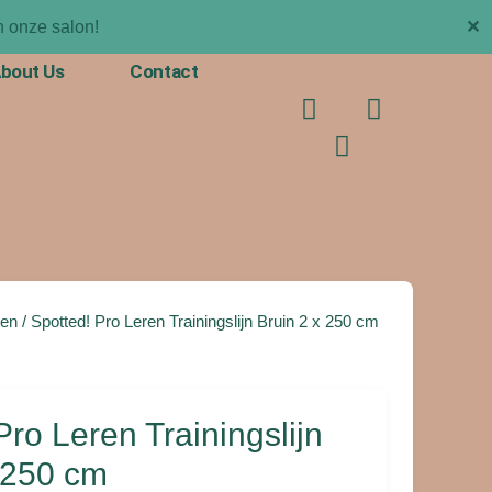
✕
 onze salon!
bout Us
Contact
F
T
I
a
i
n
c
k
s
e
t
t
b
o
a
o
k
g
o
r
k
a
m
en
/ Spotted! Pro Leren Trainingslijn Bruin 2 x 250 cm
Pro Leren Trainingslijn
 250 cm