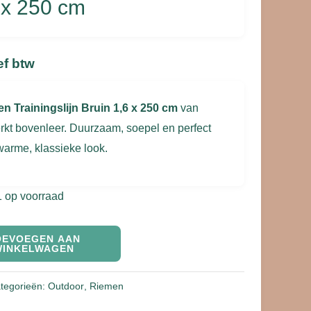
 x 250 cm
ef btw
n Trainingslijn Bruin 1,6 x 250 cm
van
erkt bovenleer. Duurzaam, soepel en perfect
warme, klassieke look.
1 op voorraad
OEVOEGEN AAN
WINKELWAGEN
tegorieën:
Outdoor
,
Riemen