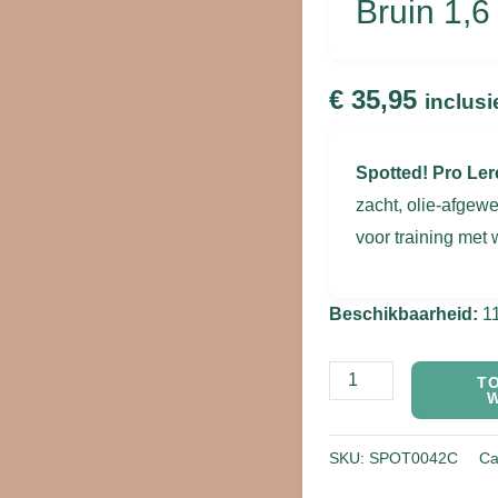
Bruin 1,6
250
cm
aantal
€
35,95
inclusi
Spotted! Pro Lere
zacht, olie-afgew
voor training met 
Beschikbaarheid:
1
T
SKU:
SPOT0042C
Ca