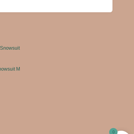
nowsuit M
0