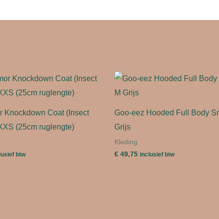
r Knockdown Coat (Insect
Goo-eez Hooded Full Body S
XXS (25cm ruglengte)
Grijs
Kleding
€
49,75
lusief btw
inclusief btw