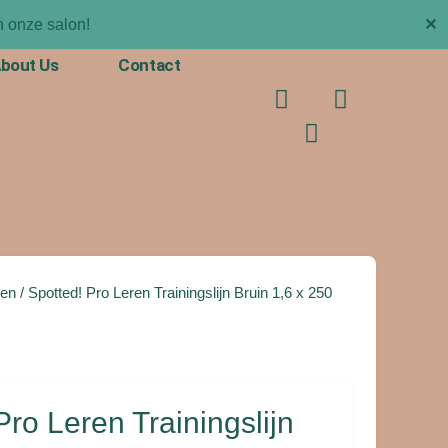
✕
 onze salon!
bout Us
Contact
F
T
I
a
i
n
c
k
s
e
t
t
b
o
a
o
k
g
o
r
k
a
m
en
/ Spotted! Pro Leren Trainingslijn Bruin 1,6 x 250
Pro Leren Trainingslijn