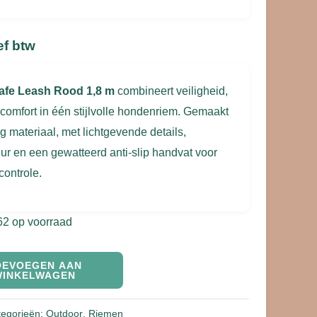
ef btw
Safe Leash Rood 1,8 m
combineert veiligheid,
omfort in één stijlvolle hondenriem. Gemaakt
tig materiaal, met lichtgevende details,
uur en een gewatteerd anti-slip handvat voor
controle.
62 op voorraad
OEVOEGEN AAN
WINKELWAGEN
tegorieën:
Outdoor
,
Riemen