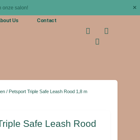
✕
 onze salon!
bout Us
Contact
F
T
I
a
i
n
c
k
s
e
t
t
b
o
a
o
k
g
o
r
k
a
m
en
/ Petsport Triple Safe Leash Rood 1,8 m
Triple Safe Leash Rood