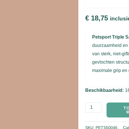
aantal
€
18,75
inclusi
Petsport Triple 
duurzaamheid en c
van sterk, niet-gif
gevlochten struct
maximale grip en 
Beschikbaarheid:
1
T
SKU:
PETS50046
Ca