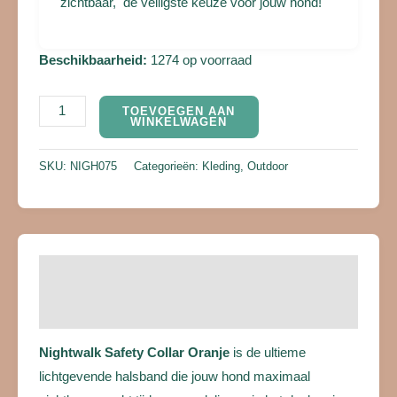
zichtbaar, de veiligste keuze voor jouw hond!
Beschikbaarheid:
1274 op voorraad
TOEVOEGEN AAN
WINKELWAGEN
SKU:
NIGH075
Categorieën:
Kleding
,
Outdoor
Beschrijving
Beoordelingen (0)
Nightwalk Safety Collar Oranje
is de ultieme
lichtgevende halsband die jouw hond maximaal