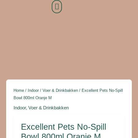
Ga
naar
de
inhoud
Excellent
Pets
No-
Home
/
Indoor
/
Voer & Drinkbakken
/ Excellent Pets No-Spill
Spill
Bowl 800ml Oranje M
Bowl
800ml
Indoor
,
Voer & Drinkbakken
Oranje
M
Excellent Pets No-Spill
aantal
Bowl 800ml Oranje M