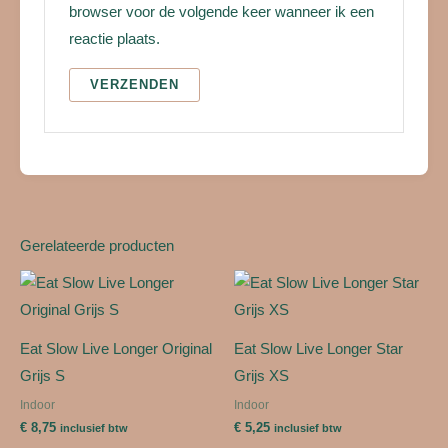
browser voor de volgende keer wanneer ik een
reactie plaats.
Gerelateerde producten
Eat Slow Live Longer Original
Eat Slow Live Longer Star
Grijs S
Grijs XS
Indoor
Indoor
€
8,75
€
5,25
inclusief btw
inclusief btw