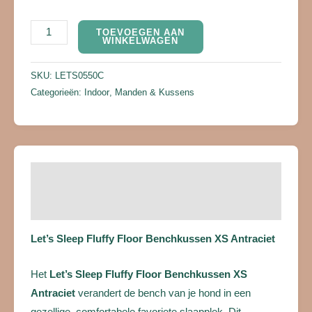
TOEVOEGEN AAN
WINKELWAGEN
SKU:
LETS0550C
Categorieën:
Indoor
,
Manden & Kussens
Beschrijving
Beoordelingen (0)
Let’s Sleep Fluffy Floor Benchkussen XS Antraciet
Het
Let’s Sleep Fluffy Floor Benchkussen XS
Antraciet
verandert de bench van je hond in een
gezellige, comfortabele favoriete slaapplek. Dit