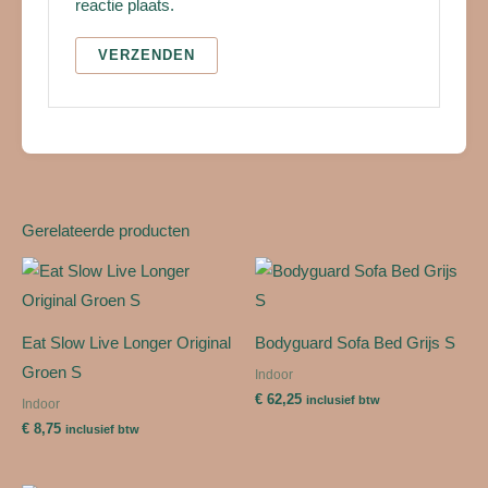
reactie plaats.
Gerelateerde producten
Eat Slow Live Longer Original
Bodyguard Sofa Bed Grijs S
Groen S
Indoor
€
62,25
inclusief btw
Indoor
€
8,75
inclusief btw