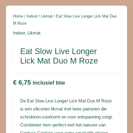
Duo
M
Home
/
Indoor
/
Likmat
/ Eat Slow Live Longer Lick Mat Duo
Roze
M Roze
aantal
Indoor
,
Likmat
Eat Slow Live Longer
Lick Mat Duo M Roze
€
6,75
inclusief btw
De Eat Slow Live Longer Lick Mat Duo M Roze
is een siliconen likmat met twee patronen die
schrokken voorkomt en voor ontspanning zorgt.
Combineer hem perfect met het natvoer van
Cooka’s Cookies voor extra smakelijk plezier.