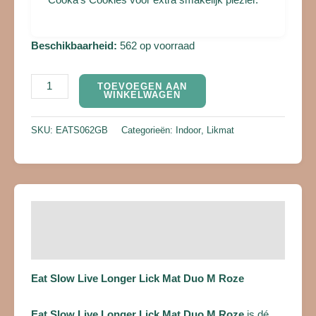
Beschikbaarheid:
562 op voorraad
TOEVOEGEN AAN
WINKELWAGEN
SKU:
EATS062GB
Categorieën:
Indoor
,
Likmat
Beschrijving
Beoordelingen (0)
Eat Slow Live Longer Lick Mat Duo M Roze
Eat Slow Live Longer Lick Mat Duo M Roze
is dé