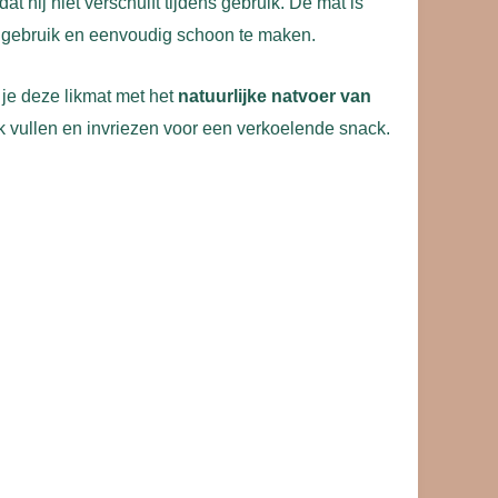
t hij niet verschuift tijdens gebruik. De mat is
ks gebruik en eenvoudig schoon te maken.
 je deze likmat met het
natuurlijke natvoer van
ok vullen en invriezen voor een verkoelende snack.