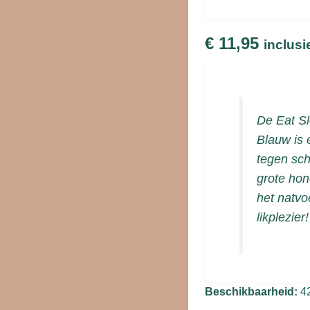
L
Blauw
€
11,95
inclusi
aantal
De Eat Sl
Blauw is 
tegen sch
grote hon
het natvo
likplezier!
Beschikbaarheid:
4