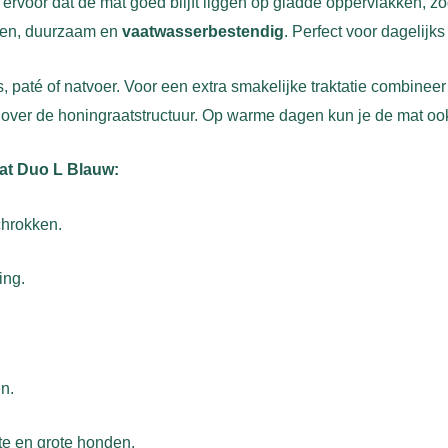
ervoor dat de mat goed blijft liggen op gladde oppervlakken, zoda
ieren, duurzaam en
vaatwasserbestendig
. Perfect voor dagelij
, paté of natvoer. Voor een extra smakelijke traktatie combineer
en over de honingraatstructuur. Op warme dagen kun je de mat o
at Duo L Blauw:
chrokken.
ing.
n.
ote en grote honden.