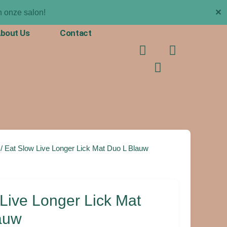
✕
 onze salon!
bout Us
Contact
F
T
I
a
i
n
c
k
s
e
t
t
b
o
a
o
k
g
o
r
k
a
m
/ Eat Slow Live Longer Lick Mat Duo L Blauw
Live Longer Lick Mat
auw