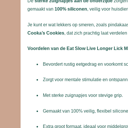
De
sterke zuignapjes aan de onderzijde
zorgen 
gemaakt van
100% siliconen
, veilig voor huisd
Je kunt er wat lekkers op smeren, zoals pindakaas
Cooka’s Cookies
, dat zich prachtig laat verdel
Voordelen van de Eat Slow Live Longer Lick M
Bevordert rustig eetgedrag en voorkomt s
Zorgt voor mentale stimulatie en ontspann
Met sterke zuignapjes voor stevige grip.
Gemaakt van 100% veilig, flexibel silicone
Extra groot formaat, ideaal voor middelgr