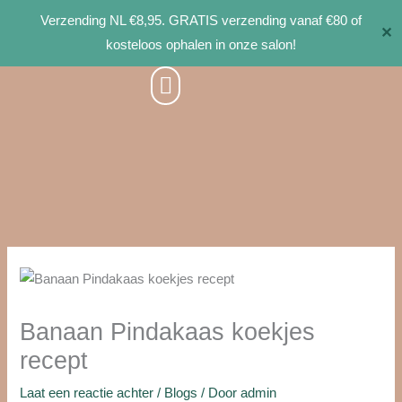
Ga
Verzending NL €8,95. GRATIS verzending vanaf €80 of
✕
naar
kosteloos ophalen in onze salon!
de
inhoud
Banaan Pindakaas koekjes
recept
Laat een reactie achter
/
Blogs
/ Door
admin